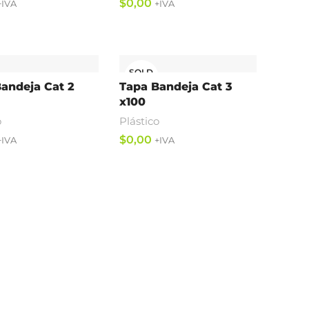
$
ás
Leer Más
SOLD
OUT
andeja Cat 2
Tapa Bandeja Cat 3
x100
o
Plástico
$
ás
Leer Más