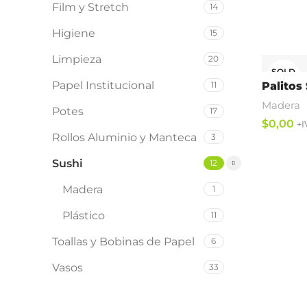
Film y Stretch
14
Leer Más
Higiene
15
Limpieza
20
SOLD
OUT
Papel Institucional
11
Palitos
Madera
Potes
17
$
Rollos Aluminio y Manteca
3
Leer Más
Sushi
12
Madera
1
Plástico
11
Toallas y Bobinas de Papel
6
Vasos
33