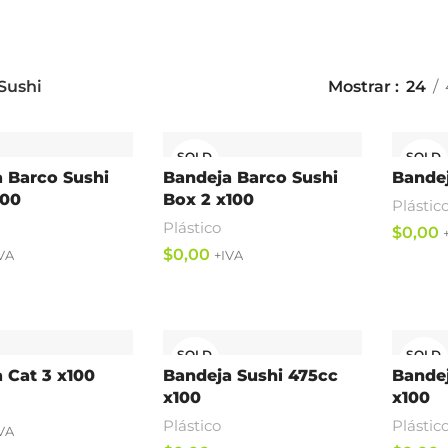
Sushi
Mostrar
24
SOLD
SOLD
OUT
OUT
 Barco Sushi
Bandeja Barco Sushi
Bandej
100
Box 2 x100
Plástic
Plástico
$
$
Leer M
Leer Más
SOLD
SOLD
OUT
OUT
 Cat 3 x100
Bandeja Sushi 475cc
Bandej
x100
x100
Plástico
Plástic