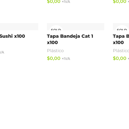
$
$
Leer Más
Leer M
SOLD
SOLD
OUT
OUT
 Sushi x100
Tapa Bandeja Cat 1
Tapa B
x100
x100
Plástico
Plástic
$
$
Leer Más
Leer M