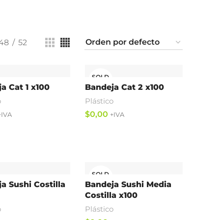
48
52
SOLD
OUT
a Cat 1 x100
Bandeja Cat 2 x100
o
Plástico
$
ás
Leer Más
SOLD
OUT
a Sushi Costilla
Bandeja Sushi Media
Costilla x100
o
Plástico