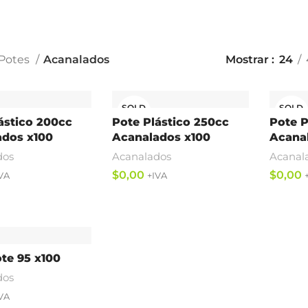
Potes
Acanalados
Mostrar
24
SOLD
SOLD
OUT
OUT
ástico 200cc
Pote Plástico 250cc
Pote P
ados x100
Acanalados x100
Acana
dos
Acanalados
Acanal
$
$
Leer Más
Leer M
te 95 x100
dos