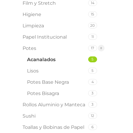
Film y Stretch
14
Leer Más
Higiene
15
Limpieza
20
Papel Institucional
11
Potes
17
Acanalados
5
Lisos
5
Potes Base Negra
4
Potes Bisagra
3
Rollos Aluminio y Manteca
3
Sushi
12
Toallas y Bobinas de Papel
6