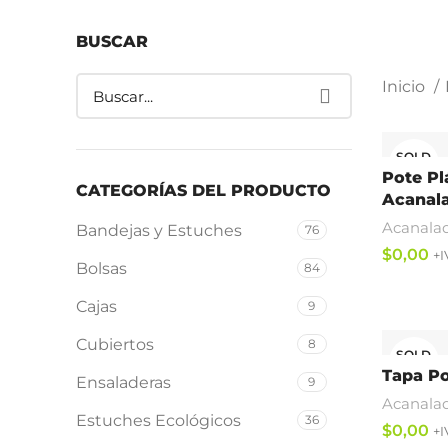
BUSCAR
Inicio
SOLD
OUT
Pote Pl
CATEGORÍAS DEL PRODUCTO
Acanal
Acanala
Bandejas y Estuches
76
$
Bolsas
84
Leer Más
Cajas
9
Cubiertos
8
SOLD
OUT
Tapa Po
Ensaladeras
9
Acanala
Estuches Ecológicos
36
$