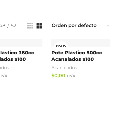
48
52
SOLD
OUT
lástico 380cc
Pote Plástico 500cc
lados x100
Acanalados x100
ados
Acanalados
$
ás
Leer Más