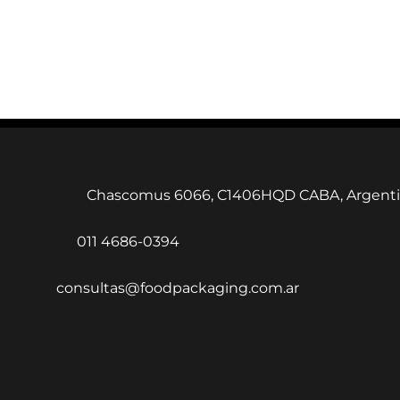
Chascomus 6066, C1406HQD CABA, Argent
011 4686-0394
consultas@foodpackaging.com.ar