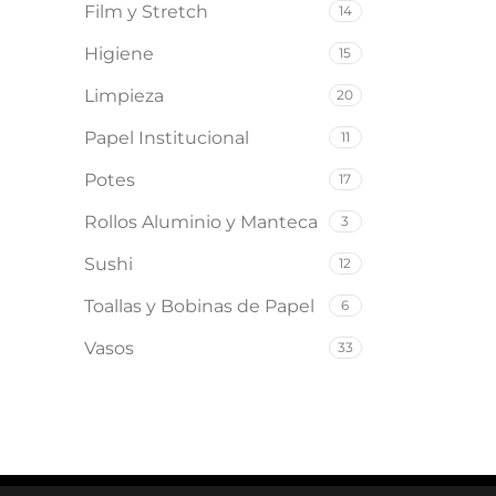
Film y Stretch
14
Seleccio
Higiene
15
Limpieza
20
Papel Institucional
11
Potes
17
Rollos Aluminio y Manteca
3
Sushi
12
Toallas y Bobinas de Papel
6
Vasos
33