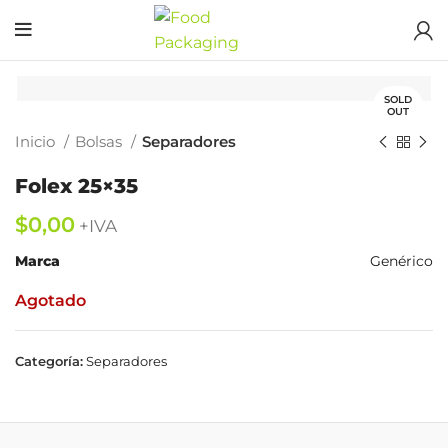
SOLD
OUT
Inicio
Bolsas
Separadores
Folex 25×35
$
Marca
Genérico
Agotado
Categoría:
Separadores