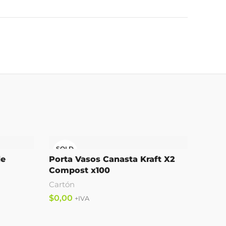
SOLD
SOL
OUT
OUT
de
Porta Vasos Canasta Kraft X2
Caja 
Compost x100
Cartó
Cartón
$
$
Leer 
Leer Más