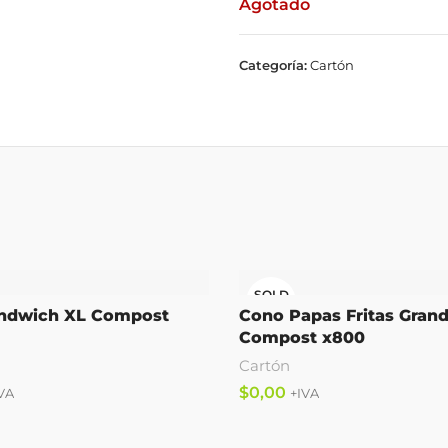
Agotado
Categoría:
Cartón
SOLD
OUT
andwich XL Compost
Cono Papas Fritas Gran
Compost x800
Cartón
$
Leer Más