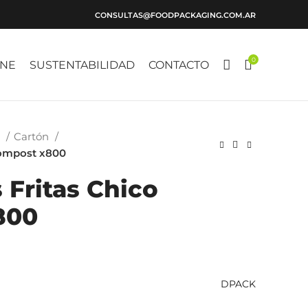
CONSULTAS@FOODPACKAGING.COM.AR
0
INE
SUSTENTABILIDAD
CONTACTO
s
Cartón
Compost x800
 Fritas Chico
800
DPACK