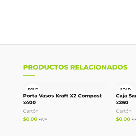
PRODUCTOS RELACIONADOS
SOLD
SOLD
OUT
OUT
Porta Vasos Kraft X2 Compost
Caja S
x400
x260
Cartón
Cartón
$
$
Leer Más
Leer Más