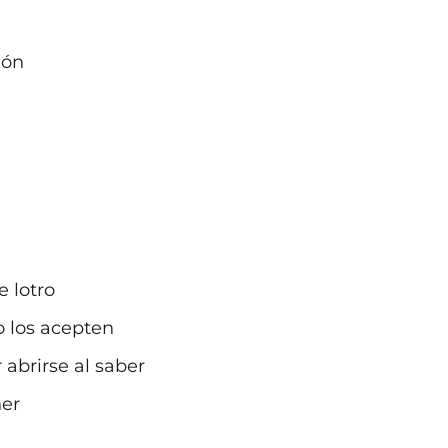
ión
 lotro
o los acepten
 abrirse al saber
ner