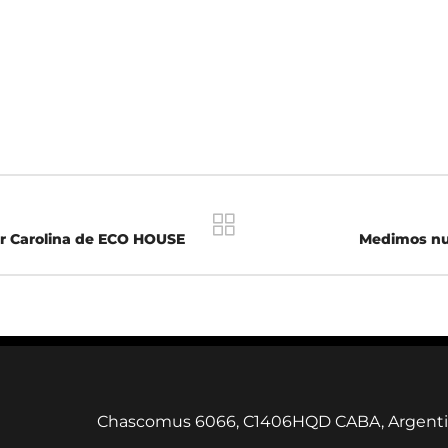
por Carolina de ECO HOUSE
Medimos nu
Chascomus 6066, C1406HQD CABA, Argent